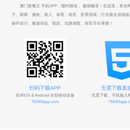
澳门新葡京 手机APP，随时随地， 极致畅享！在这里，有全
子、棋牌、捕鱼、真人、体育、电竞、彩票游戏，行业最全游戏娱乐
操作设计，极速存款、取款、优惠领取，财富尽在掌握！
扫码下载APP
无需下载直
支持iOS & Android 全部移动设备
无需下载，手机输入
75593app.com
75593app.