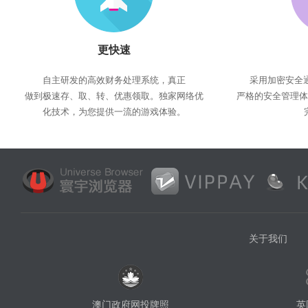
更快速
自主研发的高效财务处理系统，真正
采用加密安全通
做到极速存、取、转、优惠领取。独家网络优
严格的安全管理体
化技术，为您提供一流的游戏体验。
关于我们
澳门政府网投牌照
英