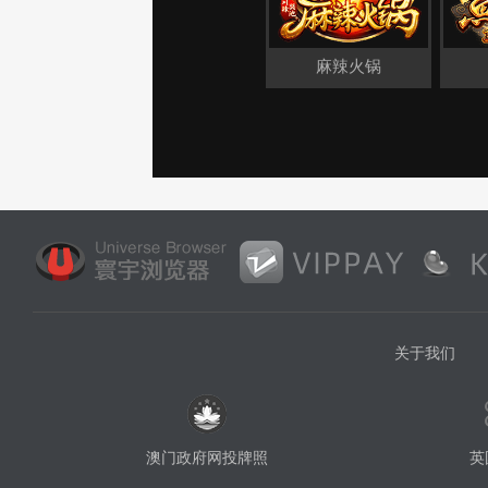
麻辣火锅
关于我们
澳门政府网投牌照
英